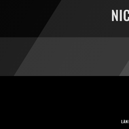
NI
LÄN