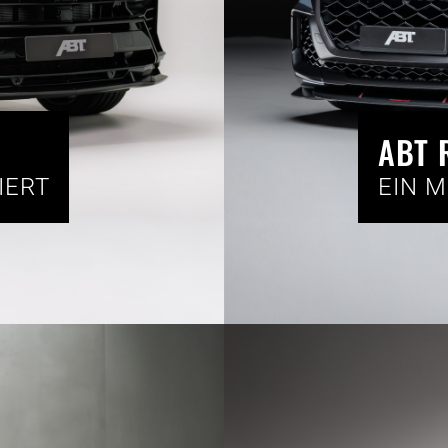
ABT 
IERT
EIN 