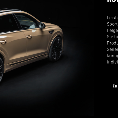
Leist
Sport
Felge
Sie h
Produ
Serie
konfi
indiv
Zu