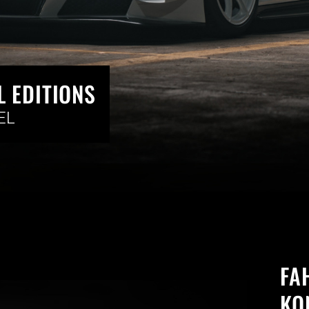
L EDITIONS
EL
FA
KO