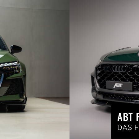
ABT 
DAS F