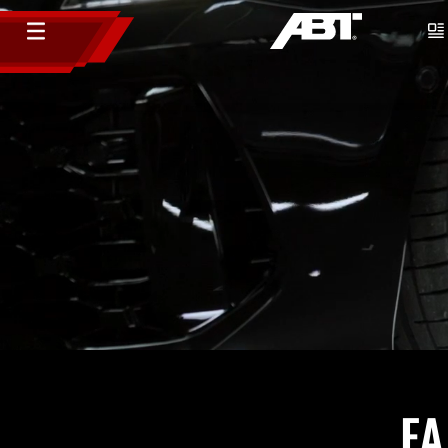
ABT Urus SE
F
Die Grenzen des Möglichen neu definiert