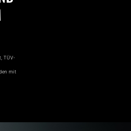
M
t, TÜV-
r
den mit