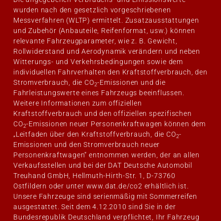
wurden nach den gesetzlich vorgeschriebenen
Messverfahren (WLTP) ermittelt. Zusatzausstattungen
und Zubehör (Anbauteile, Reifenformat, usw.) können
relevante Fahrzeugparameter, wie z. B. Gewicht,
Rollwiderstand und Aerodynamik verändern und neben
Witterungs- und Verkehrsbedingungen sowie dem
individuellen Fahrverhalten den Kraftstoffverbrauch, den
Stromverbrauch, die CO
-Emissionen und die
2
Fahrleistungswerte eines Fahrzeugs beeinflussen.
Weitere Informationen zum offiziellen
Kraftstoffverbrauch und den offiziellen spezifischen
CO
-Emissionen neuer Personenkraftwagen können dem
2
„Leitfaden über den Kraftstoffverbrauch, die CO
-
2
Emissionen und den Stromverbrauch neuer
Personenkraftwagen“ entnommen werden, der an allen
Verkaufsstellen und bei der DAT Deutsche Automobil
Treuhand GmbH, Hellmuth-Hirth-Str. 1, D-73760
Ostfildern oder unter
www.dat.de/co2
erhältlich ist.
Unsere Fahrzeuge sind serienmäßig mit Sommerreifen
ausgestattet. Seit dem 4.12.2010 sind Sie in der
Bundesrepublik Deutschland verpflichtet, Ihr Fahrzeug