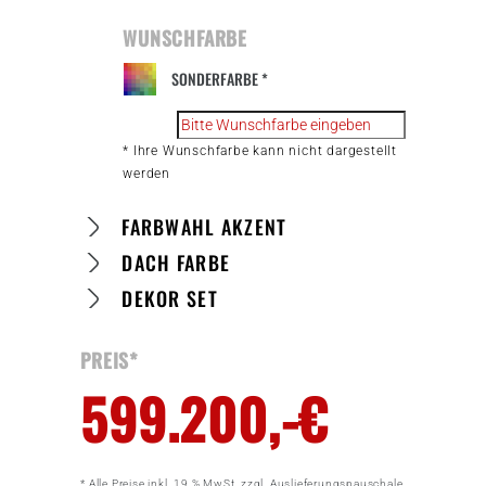
WUNSCHFARBE
SONDERFARBE *
* Ihre Wunschfarbe kann nicht dargestellt
werden
FARBWAHL AKZENT
DACH FARBE
DEKOR SET
PREIS*
599.200
,-€
* Alle Preise inkl. 19 % MwSt. zzgl. Auslieferungspauschale