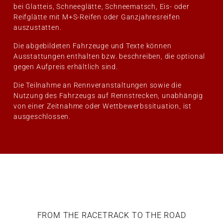
bei Glatteis, Schneeglätte, Schneematsch, Eis- oder
Reifglätte mit M+S-Reifen oder Ganzjahresreifen
auszustatten.
Die abgebildeten Fahrzeuge und Texte können
Ausstattungen enthalten bzw. beschreiben, die optional
gegen Aufpreis erhältlich sind.
Die Teilnahme an Rennveranstaltungen sowie die
Nutzung des Fahrzeugs auf Rennstrecken, unabhängig
von einer Zeitnahme oder Wettbewerbssituation, ist
ausgeschlossen.
FROM THE RACETRACK TO THE ROAD