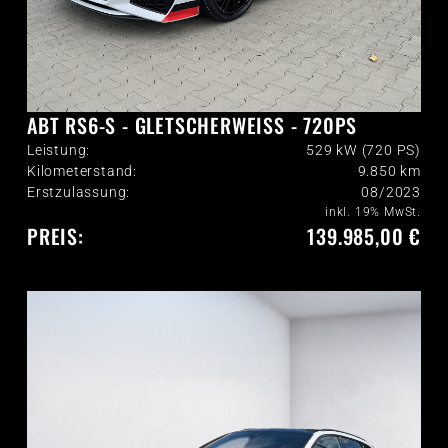
ABT RS6-S - GLETSCHERWEISS - 720PS
Leistung:
529 kW (720 PS)
Kilometerstand:
9.850
km
Erstzulassung:
08/2023
inkl. 19% MwSt.
PREIS:
139.985,00 €