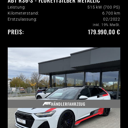
ABT RS6-S - FLORETTSILBER METALLIC
Leistung:
515 kW (700 PS)
Kilometerstand:
6.700
km
Erstzulassung:
02/2022
inkl. 19% MwSt.
PREIS:
179.990,00 €
HÄNDLERFAHRZEUG