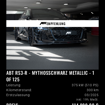
EMPFEHLUNG
ABT RS3-R - MYTHOSSCHWARZ METALLIC - 1
OF 125
Leistung:
375 kW (510 PS)
Kilometerstand:
300
km
Erstzulassung:
03/2025
inkl. 19% MwSt.