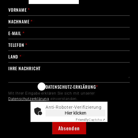
VORNAME
*
NACHNAME
*
E-MAIL
*
TELEFON
*
LAND
*
IHRE NACHRICHT
DATENSCHUTZ-ERKLÄRUNG
*
Mit Ihrer Eingabe erklären Sie sich mit unserer
Datenschutzerklärung
einverstanden.
Anti-Roboter-Verifizierung
Hier klicken
Friendly
Captcha ⇗
Absenden