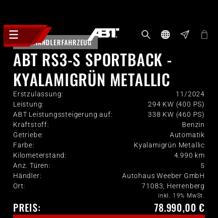
HÄNDLERFAHRZEUG
ABT RS3-S SPORTBACK -
KYALAMIGRÜN METALLIC
Erstzulassung:
11/2024
Leistung:
294 KW (400 PS)
ABT Leistungssteigerung auf:
338 KW (460 PS)
Kraftstoff:
Benzin
Getriebe:
Automatik
Farbe:
Kyalamigrün Metallic
Kilometerstand:
4.990
km
Anz. Türen:
5
Händler:
Autohaus Weeber GmbH
Ort:
71083, Herrenberg
inkl. 19% MwSt.
PREIS:
78.990,00 €