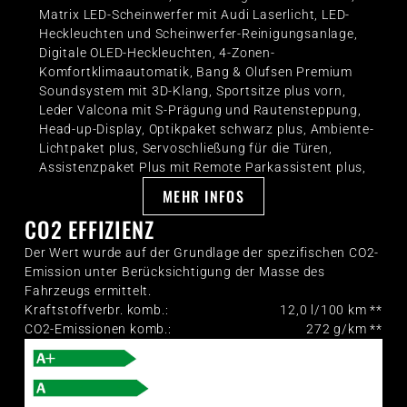
Matrix LED-Scheinwerfer mit Audi Laserlicht, LED-
Heckleuchten und Scheinwerfer-Reinigungsanlage,
Digitale OLED-Heckleuchten, 4-Zonen-
Komfortklimaautomatik, Bang & Olufsen Premium
Soundsystem mit 3D-Klang, Sportsitze plus vorn,
Leder Valcona mit S-Prägung und Rautensteppung,
Head-up-Display, Optikpaket schwarz plus, Ambiente-
Lichtpaket plus, Servoschließung für die Türen,
Assistenzpaket Plus mit Remote Parkassistent plus,
Bremssättel rot lackiert, Standheizung/-lüftung,
MEHR INFOS
Rücksitzbank plus, Sonnenschutzverglasung
CO2 EFFIZIENZ
abgedunkelt, Dekoreinlagen Carbon Köper matt,
Außenspiegel elektrisch einstell-, beheiz- und
Der Wert wurde auf der Grundlage der spezifischen CO2-
anklappbar, automatisch abblendend mit Memory-
Emission unter Berücksichtigung der Masse des
Funktion, Audi phone box, USB-Anschlüsse mit
Fahrzeugs ermittelt.
Ladefunktion im Fond, Farbnähte rot, Audi Sport
Kraftstoffverbr. komb.:
12,0
l/100 km **
GmbH, LTE-Unterstützung für Audi phone box,
CO2-Emissionen komb.:
272
g/km **
Schienensystem mit Fixierset, Sonnenschutzrollo,
elektrisch für die hinteren Seitenscheiben, manuell für
die Heckscheibe, Akustikverglasung für Tür- und
Seitenscheiben, Seitenairbags vorn und hinten und