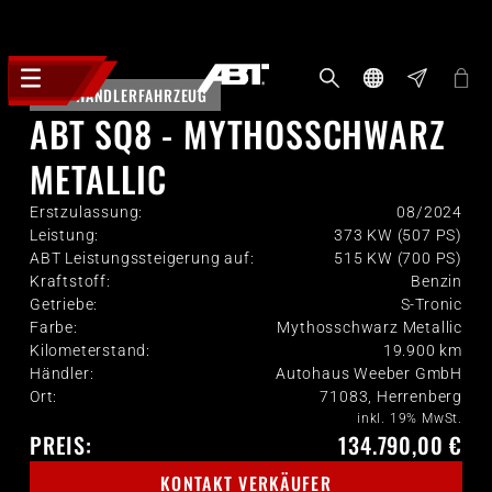
HÄNDLERFAHRZEUG
ABT SQ8 - MYTHOSSCHWARZ
METALLIC
Erstzulassung:
08/2024
Leistung:
373 KW (507 PS)
ABT Leistungssteigerung auf:
515 KW (700 PS)
Kraftstoff:
Benzin
Getriebe:
S-Tronic
Farbe:
Mythosschwarz Metallic
Kilometerstand:
19.900
km
Händler:
Autohaus Weeber GmbH
Ort:
71083, Herrenberg
inkl. 19% MwSt.
PREIS:
134.790,00 €
KONTAKT VERKÄUFER