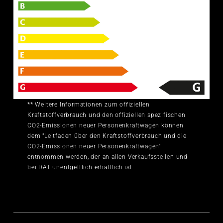
Kopfairbagsystem, Vordersitze elektrisch einstellbar
inklusive Memory-Funktion für beide Vordersitze,
Erweiterte Interieurelemente in Leder,
Außenspiegelgehäuse in Schwarz, Radschrauben mit
Diebstahlsicherung und Radlöseerkennung,
Kindersitzbefestigung ISOFIX für den Beifahrersitz,
Einstiegs LED mit Projektion vorne und hinten,
Zigarettenanzünder und Aschenbecher,
Steuerungsnummer 8, Steuerung SWIN,
Anlaufvariante I, Einführungsvolumen, Audi
** Weitere Informationen zum offiziellen
Neuwagen-Reifengarantie, Betriebserlaubnis
Kraftstoffverbrauch und den offiziellen spezifischen
Nachtrag, Anhängevorrichtung, Lederlenkrad 3-
CO2-Emissionen neuer Personenkraftwagen können
Speichen mit Multifunktion, Schaltwippen und
dem "Leitfaden über den Kraftstoffverbrauch und die
Lenkradheizung, Lenkradeinstellung elektrisch,
CO2-Emissionen neuer Personenkraftwagen"
Optikpaket schwarz
entnommen werden, der an allen Verkaufsstellen und
bei DAT unentgeltlich erhältlich ist.