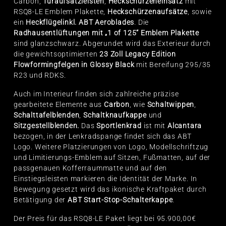
Carbon,
Türaufsatzleisten
,
Heckschürzeneinsatz
mit
RSQ8-LE Emblem Plakette,
Heckschürzenaufsätze
, sowie
ein
Heckflügel
inkl. ABT Aeroblades
. Die
Radhausentlüftungen mit „1 of 125“ Emblem Plakette
sind glanzschwarz. Abgerundet wird das Exterieur durch
die gewichtsoptimierten
23 Zoll Legacy Edition
Flowformingfelgen in Glossy Black
mit Bereifung 295/35
R23 und RDKS.
Auch im Interieur finden sich zahlreiche präzise
gearbeitete Elemente aus
Carbon
, wie
Schaltwippen
,
Schalttafelblenden
,
Schaltknaufkappe
und
Sitzgestellblenden.
Das
Sportlenkrad
ist mit
Alcantara
bezogen, in der Lenkradspange findet sich das ABT
Logo. Weitere Platzierungen von Logo, Modellschriftzug
und Limitierungs-Emblem auf Sitzen, Fußmatten, auf der
passgenauen Kofferraummatte und auf den
Einstiegsleisten markieren die Identität der Marke. In
Bewegung gesetzt wird das ikonische Kraftpaket durch
Betätigung der
ABT Start-Stop-Schalterkappe
.
Der Preis für das RSQ8-LE Paket liegt bei 95.900,00€