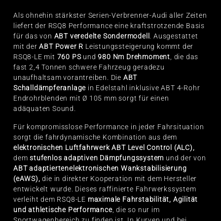
Als ohnehin stärkster Serien-Verbrenner-Audi aller Zeiten
liefert der RSQ8 Performance eine kraftstrotzende Basis
für das von
ABT veredelte Sondermodell
. Ausgestattet
mit der
ABT Power R
Leistungssteigerung kommt der
RSQ8-LE mit
760 PS
und
980 Nm Drehmoment
, die das
fast 2,4 Tonnen schwere Fahrzeug geradezu
unaufhaltsam vorantreiben. Die
ABT
Schalldämpferanlage
in Edelstahl inklusive ABT 4-Rohr
Endrohrblenden mit Ø 105 mm sorgt für einen
adäquaten Sound.
Für kompromisslose Performance in jeder Fahrsituation
sorgt die fahrdynamische Kombination aus dem
elektronischen Luftfahrwerk ABT Level Control (ALC),
dem
stufenlos adaptiven Dämpfungssystem
und der von
ABT adaptierten
elektronischen Wankstabilisierung
(eAWS),
die in direkter Kooperation mit dem Hersteller
entwickelt wurde. Dieses raffinierte Fahrwerkssystem
verleiht dem RSQ8-LE
maximale Fahrstabilität, Agilität
und athletische Performance
, die so nur im
Sportwagenbereich zu finden ist. In Kurven und bei