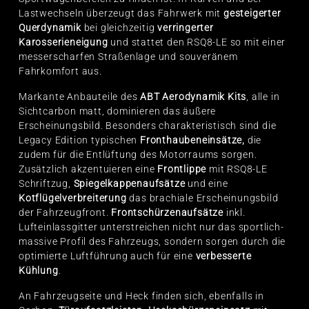
Lastwechseln überzeugt das Fahrwerk mit
gesteigerter
Querdynamik
bei gleichzeitig
verringerter
Karosserieneigung
und stattet den RSQ8-LE so mit einer
messerscharfen Straßenlage und souveränem
Fahrkomfort aus.
Markante Anbauteile des
ABT Aerodynamik Kits
, alle in
Sichtcarbon matt, dominieren das äußere
Erscheinungsbild. Besonders charakteristisch sind die
Legacy Edition typischen
Fronthaubeneinsätze,
die
zudem für die Entlüftung des Motorraums sorgen.
Zusätzlich akzentuieren eine
Frontlippe
mit RSQ8-LE
Schriftzug,
Spiegelkappenaufsätze
und eine
Kotflügelverbreiterung
das brachiale Erscheinungsbild
der Fahrzeugfront.
Frontschürzenaufsätze
inkl.
Lufteinlassgitter unterstreichen nicht nur das sportlich-
massive Profil des Fahrzeugs, sondern sorgen durch die
optimierte Luftführung auch für eine
verbesserte
Kühlung
.
An Fahrzeugseite und Heck finden sich, ebenfalls in