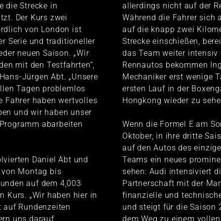
 die Strecke in
allerdings nicht auf der R
zt. Der Kurs zwei
Während die Fahrer sich 
rdlich von London ist
auf die knapp zwei Kilom
r Serie und traditioneller
Strecke einschießen, bere
jeder neuen Saison. „Wir
das Team weiter intensiv v
eden mit den Testfahrten“,
Rennautos bekommen Ing
Hans-Jürgen Abt. „Unsere
Mechaniker erst wenige 
allen Tagen problemlos
ersten Lauf in der Boxen
e Fahrer haben wertvolles
Hongkong wieder zu sehe
en und wir haben unser
 Programm abarbeiten
Wenn die Formel E am Son
Oktober, in ihre dritte Sais
auf den Autos des einzig
lvierten Daniel Abt und
Teams ein neues promine
i von Montag bis
sehen: Audi intensiviert 
unden auf dem 4,003
Partnerschaft mit der Ma
n Kurs. „Wir haben hier in
finanzielle und technisch
t auf Rundenzeiten
und steigt für die Saison
ern uns darauf
dem Weg zu einem vollen