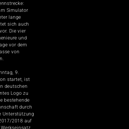
ennstrecke:
am Simulator
eter lange
itet sich auch
or. Die vier
enieure und
Tage vor dem
gasse von
n.
ntag, 9.
on startet, ist
en deutschen
ntes Logo zu
die bestehende
nnschaft durch
e Unterstützung
 2017/2018 auf
 Werkseinsatz