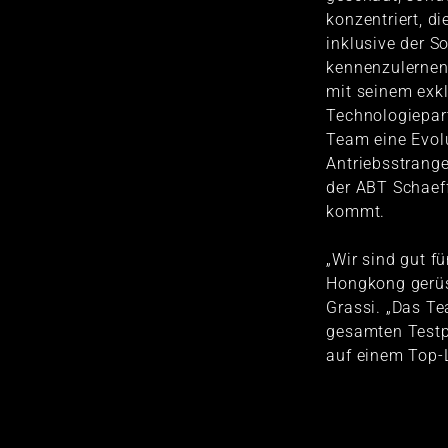
konzentriert, 
inklusive der S
kennenzulernen
mit seinem exk
Technologiepart
Team eine Evolu
Antriebsstrange
der ABT Schaef
kommt.
„Wir sind gut f
Hongkong gerüst
Grassi. „Das T
gesamten Testp
auf einem Top-L