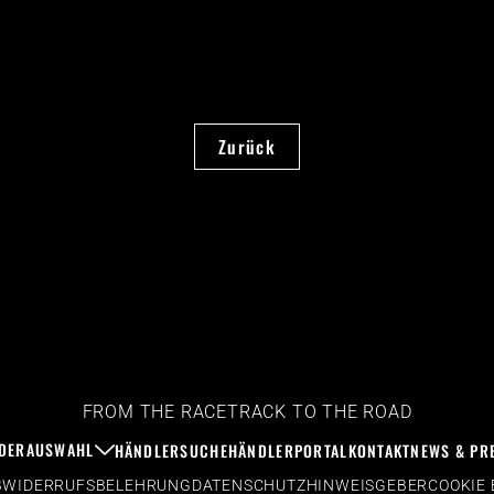
Zurück
FROM THE RACETRACK TO THE ROAD
DERAUSWAHL
HÄNDLERSUCHE
HÄNDLERPORTAL
KONTAKT
NEWS & PR
B
WIDERRUFSBELEHRUNG
DATENSCHUTZ
HINWEISGEBER
COOKIE