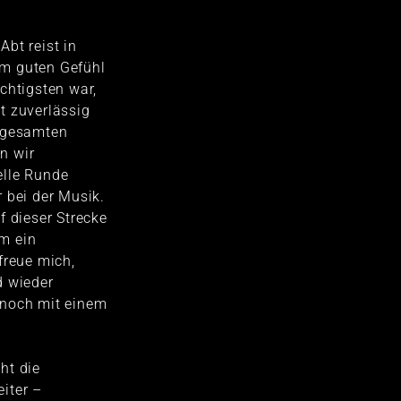
bt reist in
m guten Gefühl
chtigsten war,
t zuverlässig
r gesamten
n wir
elle Runde
 bei der Musik.
f dieser Strecke
em ein
freue mich,
d wieder
 noch mit einem
ht die
iter –