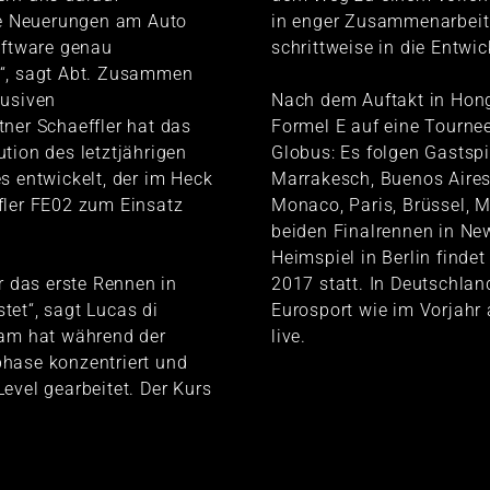
die Neuerungen am Auto
in enger Zusammenarbeit 
oftware genau
schrittweise in die Entwic
“, sagt Abt. Zusammen
lusiven
Nach dem Auftakt in Hon
ner Schaeffler hat das
Formel E auf eine Tourne
tion des letztjährigen
Globus: Es folgen Gastspi
s entwickelt, der im Heck
Marrakesch, Buenos Aires
fler FE02 zum Einsatz
Monaco, Paris, Brüssel, M
beiden Finalrennen in Ne
Heimspiel in Berlin finde
ür das erste Rennen in
2017 statt. In Deutschlan
et“, sagt Lucas di
Eurosport wie im Vorjahr 
eam hat während der
live.
hase konzentriert und
evel gearbeitet. Der Kurs