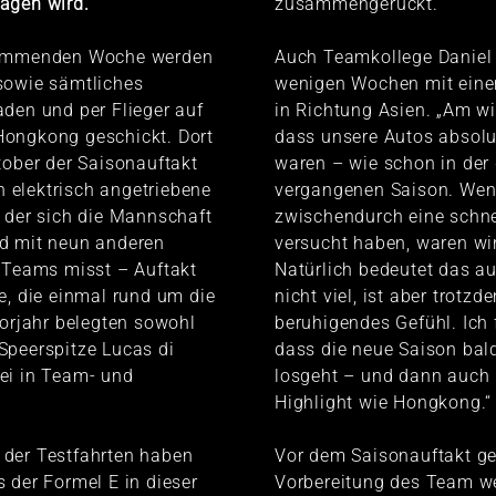
agen wird.
zusammengerückt.“
kommenden Woche werden
Auch Teamkollege Daniel A
sowie sämtliches
wenigen Wochen mit eine
den und per Flieger auf
in Richtung Asien. „Am wi
ongkong geschickt. Dort
dass unsere Autos absolu
tober der Saisonauftakt
waren – wie schon in de
in elektrisch angetriebene
vergangenen Saison. Wen
 der sich die Mannschaft
zwischendurch eine schn
d mit neun anderen
versucht haben, waren wir
 Teams misst – Auftakt
Natürlich bedeutet das au
e, die einmal rund um die
nicht viel, ist aber trotzd
Vorjahr belegten sowohl
beruhigendes Gefühl. Ich 
Speerspitze Lucas di
dass die neue Saison bal
ei in Team- und
losgeht – und dann auch
Highlight wie Hongkong.“
der Testfahrten haben
Vor dem Saisonauftakt ge
 der Formel E in dieser
Vorbereitung des Team we