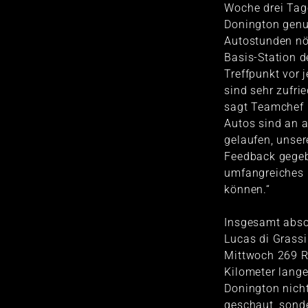
Woche drei Tage
Donington genut
Autostunden nö
Basis-Station de
Treffpunkt vor 
sind sehr zufri
sagt Teamchef 
Autos sind an 
gelaufen, unser
Feedback gegeb
umfangreiches
können.“
Insgesamt abso
Lucas di Grass
Mittwoch 269 R
Kilometer lange
Donington nich
geschaut, sond