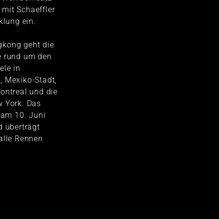
mit Schaeffler
klung ein.
gkong geht die
e rund um den
ele in
, Mexiko-Stadt,
ontreal und die
w York. Das
t am 10. Juni
d überträgt
alle Rennen