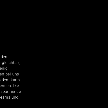
t den
rgleichbar,
wenig
en bei uns
otzdem kann
ennen: Die
e spannende
 Teams und