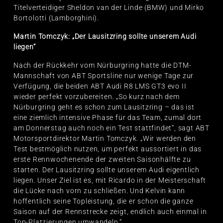
Titelverteidiger Sheldon van der Linde (BMW) und Mirko
Bortolotti (Lamborghini).
Martin Tomczyk: „Der Lausitzring sollte unserem Audi
liegen“
Nach der Rückkehr vom Nürburgring hatte die DTM-
Mannschaft von ABT Sportsline nur wenige Tage zur
Verfügung, die beiden ABT Audi R8 LMS GT3 evo II
wieder perfekt vorzubereiten. „So kurz nach dem
Nürburgring geht es schon zum Lausitzring – das ist
eine ziemlich intensive Phase für das Team, zumal dort
am Donnerstag auch noch ein Test stattfindet“, sagt ABT
Motorsportdirektor Martin Tomczyk. „Wir werden den
Test bestmöglich nutzen, um perfekt aussortiert in das
erste Rennwochenende der zweiten Saisonhälfte zu
starten. Der Lausitzring sollte unserem Audi eigentlich
liegen. Unser Ziel ist es, mit Ricardo in der Meisterschaft
die Lücke nach vorn zu schließen. Und Kelvin kann
hoffentlich seine Topleistung, die er schon die ganze
Saison auf der Rennstrecke zeigt, endlich auch einmal in
Top-Platzierungen umwandeln.“