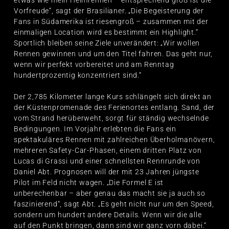
Vorfreude“, sagt der Brasilianer. „Die Begeisterung der
Fans in Südamerika ist riesengroß – zusammen mit der
einmaligen Location wird es bestimmt ein Highlight.“
Sportlich bleiben seine Ziele unverändert: „Wir wollen
Rennen gewinnen und um den Titel fahren. Das geht nur,
wenn wir perfekt vorbereitet und am Renntag
hundertprozentig konzentriert sind.“
Der 2,785 Kilometer lange Kurs schlängelt sich direkt an
der Küstenpromenade des Ferienortes entlang. Sand, der
vom Strand herüberweht, sorgt für ständig wechselnde
Bedingungen. Im Vorjahr erlebten die Fans ein
spektakuläres Rennen mit zahlreichen Überholmanövern,
mehreren Safety-Car-Phasen, einem dritten Platz von
Lucas di Grassi und einer schnellsten Rennrunde von
Daniel Abt. Prognosen will der mit 23 Jahren jüngste
Pilot im Feld nicht wagen. „Die Formel E ist
unberechenbar – aber genau das macht sie ja auch so
faszinierend“, sagt Abt. „Es geht nicht nur um den Speed,
sondern um hundert andere Details. Wenn wir die alle
auf den Punkt bringen, dann sind wir ganz vorn dabei.“