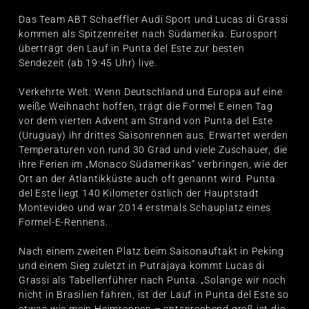
Das Team ABT Schaeffler Audi Sport und Lucas di Grassi
kommen als Spitzenreiter nach Südamerika. Eurosport
überträgt den Lauf in Punta del Este zur besten
Sendezeit (ab 19:45 Uhr) live.
Verkehrte Welt: Wenn Deutschland und Europa auf eine
weiße Weihnacht hoffen, trägt die Formel E einen Tag
vor dem vierten Advent am Strand von Punta del Este
(Uruguay) ihr drittes Saisonrennen aus. Erwartet werden
Temperaturen von rund 30 Grad und viele Zuschauer, die
ihre Ferien im „Monaco Südamerikas“ verbringen, wie der
Ort an der Atlantikküste auch oft genannt wird. Punta
del Este liegt 140 Kilometer östlich der Hauptstadt
Montevideo und war 2014 erstmals Schauplatz eines
Formel-E-Rennens.
Nach einem zweiten Platz beim Saisonauftakt in Peking
und einem Sieg zuletzt in Putrajaya kommt Lucas di
Grassi als Tabellenführer nach Punta. „Solange wir noch
nicht in Brasilien fahren, ist der Lauf in Punta del Este so
etwas wie mein Heimrennen – entsprechend groß ist die