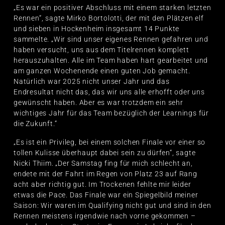
„Es war ein positiver Abschluss mit einem starken letzten
Rennen“, sagte Mirko Bortolotti, der mit den Plätzen elf
und sieben in Hockenheim insgesamt 14 Punkte
sammelte. „Wir sind unser eigenes Rennen gefahren und
haben versucht, uns aus dem Titelrennen komplett
herauszuhalten. Alle im Team haben hart gearbeitet und
am ganzen Wochenende einen guten Job gemacht.
Natürlich war 2025 nicht unser Jahr und das
Endresultat nicht das, das wir uns alle erhofft oder uns
gewünscht haben. Aber es war trotzdem ein sehr
wichtiges Jahr für das Team bezüglich der Learnings für
die Zukunft.“
„Es ist ein Privileg, bei einem solchen Finale vor einer so
tollen Kulisse überhaupt dabei sein zu dürfen“, sagte
Nicki Thiim. „Der Samstag fing für mich schlecht an,
endete mit der Fahrt im Regen von Platz 23 auf Rang
acht aber richtig gut. Im Trockenen fehlte mir leider
etwas die Pace. Das Finale war ein Spiegelbild meiner
Saison: Wir waren im Qualifying nicht gut und sind in den
Rennen meistens irgendwie nach vorne gekommen –