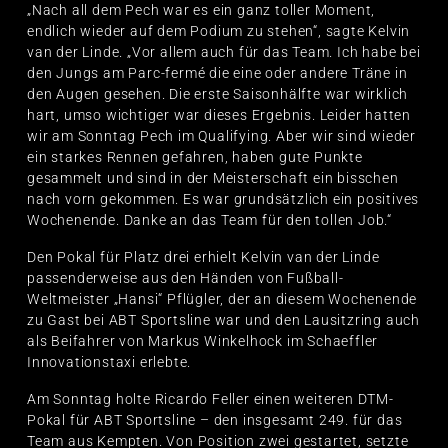
„Nach all dem Pech war es ein ganz toller Moment,
endlich wieder auf dem Podium zu stehen“, sagte Kelvin
van der Linde. „Vor allem auch für das Team. Ich habe bei
den Jungs am Parc-fermé die eine oder andere Träne in
den Augen gesehen. Die erste Saisonhälfte war wirklich
hart, umso wichtiger war dieses Ergebnis. Leider hatten
wir am Sonntag Pech im Qualifying. Aber wir sind wieder
ein starkes Rennen gefahren, haben gute Punkte
gesammelt und sind in der Meisterschaft ein bisschen
nach vorn gekommen. Es war grundsätzlich ein positives
Wochenende. Danke an das Team für den tollen Job.“
Den Pokal für Platz drei erhielt Kelvin van der Linde
passenderweise aus den Händen von Fußball-
Weltmeister „Hansi“ Pflügler, der an diesem Wochenende
zu Gast bei ABT Sportsline war und den Lausitzring auch
als Beifahrer von Markus Winkelhock im Schaeffler
Innovationstaxi erlebte.
Am Sonntag holte Ricardo Feller einen weiteren DTM-
Pokal für ABT Sportsline – den insgesamt 249. für das
Team aus Kempten. Von Position zwei gestartet, setzte