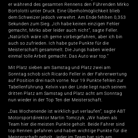
er während des gesamten Rennens den Führenden Mirko
Bortolotti unter Druck. Eine Überholmöglichkeit blieb
dem Schweizer jedoch verwehrt. Am Ende fehlten 0,353
Sekunden zum Sieg. „Ich habe keinen einzigen Fehler
gemacht, Mirko aber leider auch nicht“, sagte Feller.
„Natürlich wäre ich gerne vorbeigefahren, aber ich bin
auch so zufrieden. Ich habe gute Punkte für die
Meisterschaft gesammelt. Die Jungs haben wieder
einmal tolle Arbeit gemacht. Das Auto war top.“
Mit Platz sieben am Samstag und Platz zwei am
Sonntag schob sich Ricardo Feller in der Fahrerwertung
auf Position drei nach vorne. Nur 19 Punkte fehlen zur
Tabellenführung. Kelvin van der Linde liegt nach seinem
dritten Platz am Samstag und Platz acht am Sonntag
nun wieder in der Top Ten der Meisterschaft.
„Das Wochenende ist wirklich gut verlaufen“, sagte ABT
Motorsportdirektor Martin Tomczyk. „Wir haben als
Team hier die meisten Punkte geholt. Beide Fahrer sind
top Rennen gefahren und haben wichtige Punkte für die
Meisterschaft geholt. Jeder im Team hat sich am