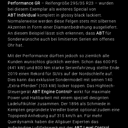
Performance GR
– Reifengröße 295/35 R23 – wurden
bei diesem Exemplar als weiteres Special von
ABT Individual
komplett in glossy black lackiert.
Normalerweise werden diese Felgen stets mit silbernen
Akzenten in Form einer Diamantbedrehung ausgeliefert.
An diesem Beispiel lässt sich erkennen, dass
ABT
für
Sonderwünsche auch bei limitierten Serien ein offenes
Ohr hat.
Mit der Performance dürften jedoch so ziemlich alle
Kunden wunschlos glücklich werden. Schon das 600 PS
(441 kW) und 800 Nm starke Serienfahrzeug stellte Ende
2019 einen Rekord für SUVs auf der Nordschleife auf.
Dies kann das exklusive Sondermodell mit seinen 140
„Extra-Pferden“ (103 kW) locker toppen. Das Hightech-
Steuergerät
ABT Engine Control
* wirkt für maximale
Power und Haltbarkeit mit einem speziell designten
Ladeluftkühler zusammen. Der 1896 als Schmiede in
Kempten gegründete Veredler bietet optional zudem eine
Topspeed-Anhebung auf 315 km/h an. Für mehr
Querdynamik haben die Allgäuer Experten das
aufwändige Luftfahrwerk mit der
ABT Level Control