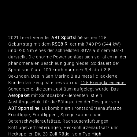
2021 feiert Veredler
ABT Sportsline
seinen 125.
Geburtstag mit dem
RSQ8-R
, der mit 740 PS (544 kW)
und 920 Nm eines der schnellsten SUVs auf dem Markt
darstellt. Die enorme Power schlägt sich vor allem in der
phänomenalen Beschleunigung nieder: So dauert der
Sprint von 0 auf 100 km/h nur noch 3,4 statt 3,8
Sekunden. Das in San Marino Blau metallic lackierte
Kundenfahrzeug ist eines von nur
125 Exemplaren einer
Sonderserie
, die zum Jubiläum aufgelegt wurde. Das
Aeropaket
mit Sichtcarbon-Elementen ist ein
Aushängeschild für die Fähigkeiten der Designer von
ABT Sportsline
. Es kombiniert Frontschürzenaufsätze,
Frontlippe, Frontlippen-, Spiegelkappen- und
Seitenschwelleraufsätze, Radhausentlüftungen,
Kotflügelverbreiterungen, Heckschürzenaufsatz und
Heckspoiler. Die 23-Zoll-Räder vom Typ
High