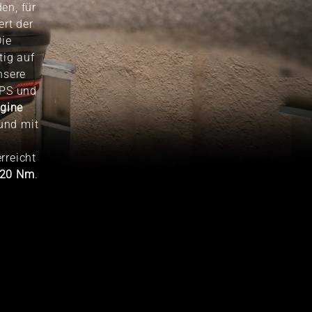
en, für
ert der
Die
tig auf
nsere
 PS und
gine
und mit
rreicht
20 Nm
.