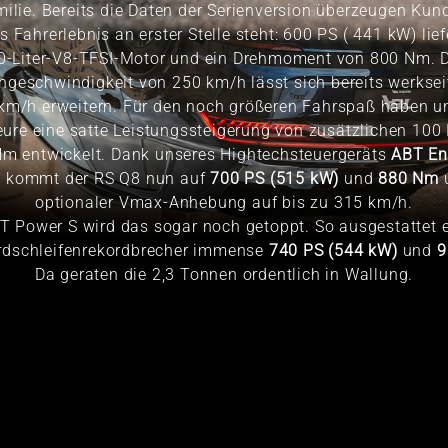
ilie. Bereits die Daten der Serienversion überzeugen Kund
s Fahrerlebnis an erster Stelle steht: 600 PS ( 441 kW) lief
0-Liter-V8-TFSI-Motor und ein Drehmoment von 800 Nm. 
ngeschwindigkeit von 250 km/h lässt sich bereits werksei
km/h erweitern. Für den noch größeren Fahrspaß haben u
eure eine satte Leistungssteigerung von zusätzlichen 100
m entwickelt. Dank unseres Hightechsteuergeräts
ABT En
l
kommt der RS Q8 nun auf
700 PS (515 kW)
und
880 Nm
optionaler Vmax-Anhebung auf bis zu 315 km/h.
T Power S wird das sogar noch getoppt. So ausgestattet e
rdschleifenrekordbrecher immense
740 PS (544 kW)
und
9
Da geraten die 2,3 Tonnen ordentlich in Wallung.