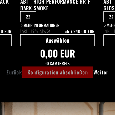
LACK
ABT - HIGH PERFORMANCE HR-F -
ABT 
DARK SMOKE
GLOS
22
22
MEHR INFORMATIONEN
MEHR
00 EUR
ab
7.240,00 EUR
inkl. 19% MwSt.
inkl.
Auswählen
0,00 EUR
GESAMTPREIS
Zurück
Konfiguration abschließen
Weiter