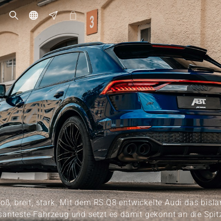
oß, breit, stark. Mit dem RS Q8 entwickelte Audi das bisl
anteste Fahrzeug und setzt es damit gekonnt an die Spit