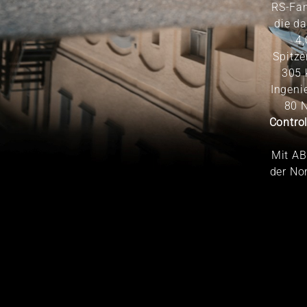
RS-Fam
die da
4,
Spitze
305 
Ingeni
80 N
Contro
Mit AB
der No