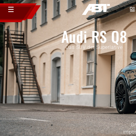
Audi RS Q8
Das SUV der Superlative
Gr
impos