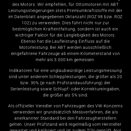
des Motors. Wir empfehlen, für Ottomotoren mit ABT
Leistungssteigerungen stets Premiumkraftstoffe mit der
im Datenblatt angegebenen Oktanzahl (ROZ 98 bzw. ROZ
102) zu verwenden. Dies führt nicht nur zur
bestmöglichen Kraftentfaltung, sondern ist auch ein
wichtiger Faktor für die Langlebigkeit des Motors.
Ebenso hat die Laufleistung Einfluss auf die
Motorleistung. Bei ABT werden ausschließlich
eingefahrene Fahrzeuge ab einem Kilometerstand von
mehr als 3.000 km gemessen.
Indikatoren für eine unglaubwürdige Leistungsmessung
sind unter anderem Schleppleistungen, die größer als 20
bzw. 30% (je nach Prüfstandausführung) der
Serienleistung sowie Schlupf- oder Korrektureingaben,
die größer als 5% sind.
Als offizieller Veredler von Fahrzeugen des VW-Konzerns
verwenden wir grundsätzlich Messverfahren, die als
anerkannter Standard bei den Fahrzeugherstellern
gelten. Unser Prüfstand wird regelmäßig vom Hersteller
gewartet und kalibriert und ist zudem TÜV-geprüft. Nur