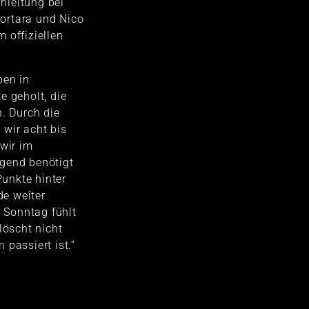
nleitung bei
ortara und Nico
 offiziellen
ben in
e geholt, die
n. Durch die
wir acht bis
 wir im
gend benötigt
Punkte hinter
e weiter
Sonntag fühlt
löscht nicht
 passiert ist.“