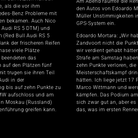
Am Abend räumte die Ren
e, als die vor ihm
den Autos von Edoardo M
edes-Benz Probleme mit
Müller Unstimmigkeiten im
ifen bekamen. Auch Nico
GPS-System ein.
y Audi RS 5 DTM) und
 (Red Bull Audi RS 5
Edoardo Mortara: „Wir ha
ank der frischeren Reifen
Zandvoort nicht die Punkt
hase viele Plätze
wir verdient gehabt hätte
 beendeten das
Strafe am Samstag haben 
 auf den Plätzen fünf
zehn Punkte verloren, die
it trugen sie ihren Teil
Meisterschaftskampf drin
Audi in der
hätten. Ich liege jetzt 17 
ng bis auf zehn Punkte zu
Marco Wittmann und werd
BMW aufschloss und am
kämpfen. Das Podium am 
 in Moskau (Russland)
sich zwar gut an, aber es 
enführung greifen kann.
das, was im ersten Rennen