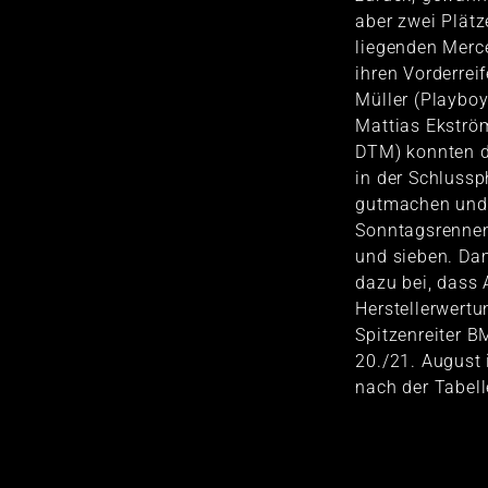
aber zwei Plätz
liegenden Merc
ihren Vorderre
Müller (Playbo
Mattias Ekström
DTM) konnten d
in der Schlussp
gutmachen und
Sonntagsrennen
und sieben. Dam
dazu bei, dass 
Herstellerwertu
Spitzenreiter 
20./21. August
nach der Tabell