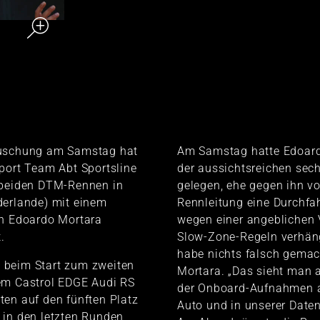
äuschung am Samstag hat
Am Samstag hatte Edoard
port Team Abt Sportsline
der aussichtsreichen sec
 beiden DTM-Rennen in
gelegen, ehe gegen ihn vo
derlande) mit einem
Rennleitung eine Durchfah
on Edoardo Mortara
wegen einer angeblichen 
.
Slow-Zone-Regeln verhäng
habe nichts falsch gemac
el beim Start zum zweiten
Mortara. „Das sieht man
em Castrol EDGE Audi RS
der Onboard-Aufnahmen 
en auf den fünften Platz
Auto und in unserer Date
 in den letzten Runden