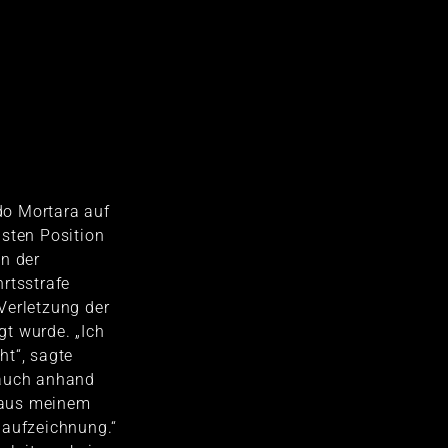
o Mortara auf
hsten Position
n der
rtsstrafe
Verletzung der
t wurde. „Ich
ht“, sagte
 auch anhand
aus meinem
naufzeichnung.“