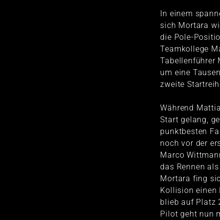
In einem spanne
sich Mortara w
die Pole-Positi
Teamkollege Ma
Tabellenführe
um eine Tausen
zweite Startreih
Während Mattia
Start gelang, ge
punktbesten Fa
noch vor der er
Marco Wittmann
das Rennen als
Mortara fing si
Kollision einen
blieb auf Platz
Pilot geht nun