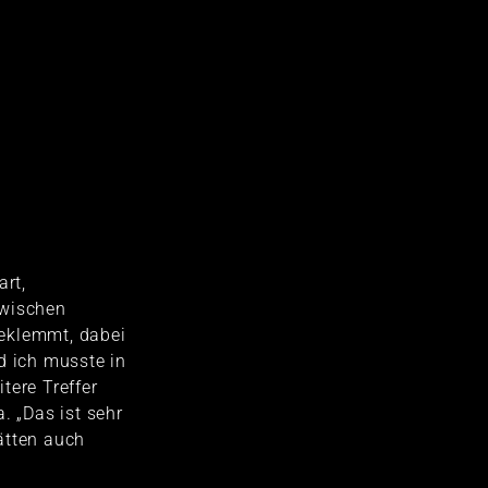
art,
zwischen
eklemmt, dabei
d ich musste in
tere Treffer
. „Das ist sehr
ätten auch