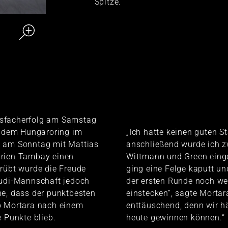
Spitze.
sfacherfolg am Samstag
f dem Hungaroring im
„Ich hatte keinen guten St
 am Sonntag mit Mattias
anschließend wurde ich 
rien Tambay einen
Wittmann und Green eing
rübt wurde die Freude
ging eine Felge kaputt un
Audi-Mannschaft jedoch
der ersten Runde noch wei
he, dass der punktbesten
einstecken“, sagte Mortara
o Mortara nach einem
enttäuschend, denn wir h
e Punkte blieb.
heute gewinnen können.“