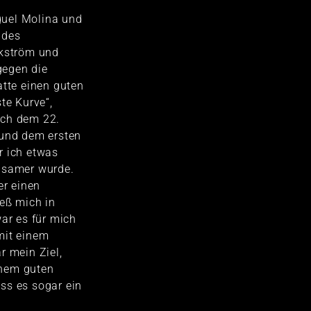
uel Molina und
 des
Ekström und
egen die
atte einen guten
te Kurve“,
ach dem 22.
 und dem ersten
r ich etwas
gsamer wurde.
er einen
ieß mich in
war es für mich
mit einem
r mein Ziel,
nem guten
ss es sogar ein