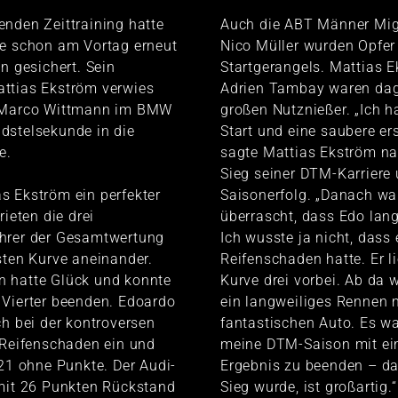
nden Zeittraining hatte
Auch die ABT Männer Mig
ie schon am Vortag erneut
Nico Müller wurden Opfer
on gesichert. Sein
Startgerangels. Mattias 
ttias Ekström verwies
Adrien Tambay waren dag
r Marco Wittmann im BMW
großen Nutznießer. „Ich h
dstelsekunde in die
Start und eine saubere ers
e.
sagte Mattias Ekström n
Sieg seiner DTM-Karriere
s Ekström ein perfekter
Saisonerfolg. „Danach wa
rieten die drei
überrascht, dass Edo lan
hrer der Gesamtwertung
Ich wusste ja nicht, dass 
sten Kurve aneinander.
Reifenschaden hatte. Er l
 hatte Glück und konnte
Kurve drei vorbei. Ab da 
 Vierter beenden. Edoardo
ein langweiliges Rennen 
ch bei der kontroversen
fantastischen Auto. Es wa
 Reifenschaden ein und
meine DTM-Saison mit ei
 21 ohne Punkte. Der Audi-
Ergebnis zu beenden – da
 mit 26 Punkten Rückstand
Sieg wurde, ist großartig.“