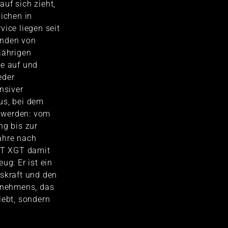
uf sich zieht,
lichen in
vice liegen seit
änden von
jährigen
ne auf und
eder
nsiver
us, bei dem
 werden: vom
ng bis zur
ahre nach
ABT XGT damit
ug: Er ist ein
nskraft und den
ernehmens, das
lebt, sondern