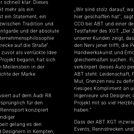
r schnell klar: Dieses
it mehr als ein
„Wir sind stolz darauf, w
st ein Statement, ein
hier geschaffen hat“, sagt
zwischen Tradition und
CCO bei ABT und einer de
antgarde und der absolute
Testfahrer des XGT. „Der
Unternehmensphilosophie
unserer Kunden zeigt, da
recke auf die Straße“.
den Nerv jener trifft, die
zuvor als verrückte Idee
Handwerkskunst und Emo
Projekt begann, hat sich
gleichermaßen suchen. F
 Meilenstein in der
verkörpert dieses Auto pe
ichte der Marke
ABT steht: Leidenschaft, 
Mut, Grenzen neu zu defin
riesiges Kompliment an u
siert auf dem Audi R8
Ingenieure und Designer, 
sprünglich für den
Projekt mit so viel Herzb
 Rennsport konzipiert
haben.“
endiger
Dass der ABT XGT inzwis
beit gelang es den
Events, Rennstrecken und
d Designern in Kempten,