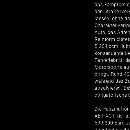
das kompromiss
den Straßenver
lassen, ohne da
Charakter verlo
Auto, das Adren
Reinform bietet
5.204 ccm Hubr
konsequente Le
Fahrerlebnis, d
Motorsports auf
bringt. Rund 4
während des Z
absolvieren. Be
obligatorische 
Die Faszinatio
ABT XGT, der a
599.200 Euro zu
über technisch