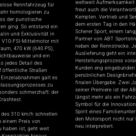
weltweit Aufmerksamkeit a
lose Rennfahrzeug für
freut auch die Verantwort
kehr homologieren zu
Kempten. Vertrieb und Ser
ss der puristische
dem ersten Tag in den H
ren ging. So entstand ein
Scherer Sport, einem lang
alin und Exklusivität in
Partner von ABT Sportsli
: V10-FSI-Mittelmotor mit
neben der Rennstrecke. J
aum, 470 kW (640 PS),
Auslieferung geht ein inte
ichtbauweise und ein
Herstellungsprozess vora
as jedes Detail des
Kunden eng eingebunden
 öffentliche Straßen
persönlichen Designbriefi
0 Einzelabnahmen galt es
finalen Übergabe. Zwei J
ulassungsprozesses zu
seiner Premiere ist der 
sonders schmerzhaft: der
längst mehr als ein Fahrze
Crashtest.
Symbol für die Innovatio
Spirit eines Familienunt
n des 310 km/h schnellen
den Motorsport nicht nur 
b einem Preis von
neu interpretiert.
 haben ist, geht weit
e Kennzahlen hinaus.