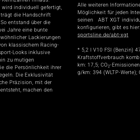
Alle weiteren Information
wird individuell gefertigt,
Möglichkeit für jeden Inte
 trägt die Handschrift
seinen ABT XGT individu
. So entstand über die
konfigurieren, gibt es hier
ei Jahre eine bunte
sportsline.de/abt-xgt
gewöhnlicher Lackierungen
von klassischem Racing-
* 5,2 l V10 FSI (Benzin) 
port-Looks inklusive
Kraftstoffverbrauch kombi
hin zu mutigen
km: 17,5; CO
-Emissionen
2
e die Persönlichkeit ihrer
g/km: 394 (WLTP-Werte);
egeln. Die Exklusivität
he Präzision, mit der
 entsteht, machen den