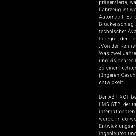
präsentierte, wa
Fahrzeug ist we
Automobil. Es i
Brückenschlag 
technischer Av
Inbegriff der 
„Von der Rennst
Was zwei Jahre 
und visionäres 
zu einem echten
jüngeren Gesch
entwickelt.
Der ABT XGT ba
LMS GT2, der ur
internationalen
wurde. In aufw
Entwicklungsar
Ingenieuren un