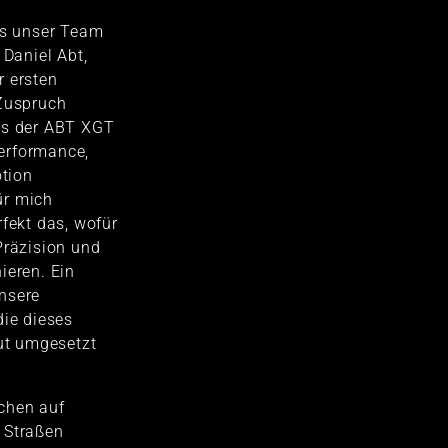
as unser Team
 Daniel Abt,
r ersten
 Zuspruch
ss der ABT XGT
 Performance,
tion
ür mich
rfekt das, wofür
Präzision und
ieren. Ein
nsere
die dieses
lut umgesetzt
chen auf
 Straßen