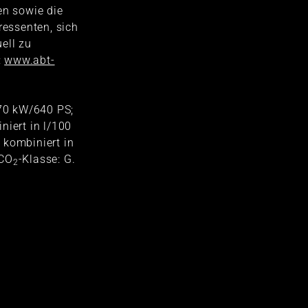
en sowie die
ressenten, sich
ell zu
:
www.abt-
470 kW/640 PS;
niert in l/100
 kombiniert in
 CO
-Klasse: G.
2