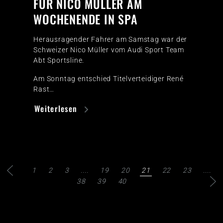
FÜR NICO MÜLLER AM
WOCHENENDE IN SPA
Herausragender Fahrer am Samstag war der
Schweizer Nico Müller vom Audi Sport Team
Abt Sportsline.
Am Sonntag entschied Titelverteidiger René
Rast…
Weiterlesen
1
2
3
....
19
20
21
22
23
....
38
39
40