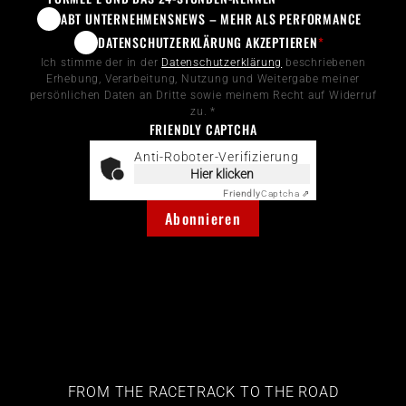
ABT UNTERNEHMENSNEWS – MEHR ALS PERFORMANCE
DATENSCHUTZERKLÄRUNG AKZEPTIEREN
*
Ich stimme der in der
Datenschutzerklärung
beschriebenen
Erhebung, Verarbeitung, Nutzung und Weitergabe meiner
persönlichen Daten an Dritte sowie meinem Recht auf Widerruf
zu. *
FRIENDLY CAPTCHA
Anti-Roboter-Verifizierung
Hier klicken
Friendly
Captcha ⇗
Abonnieren
FROM THE RACETRACK TO THE ROAD