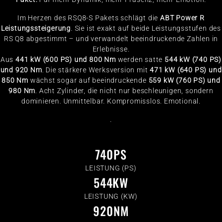
Im Herzen des RSQ8-S Pakets schlägt die
ABT Power R
Leistungssteigerung
. Sie ist exakt auf beide Leistungsstufen des
RS Q8 abgestimmt – und verwandelt beeindruckende Zahlen in
Erlebnisse.
Aus
441 kW (600 PS) und 800 Nm
werden satte
544 kW (740 PS)
und 920 Nm
. Die stärkere Werksversion mit
471 kW (640 PS) und
850 Nm
wächst sogar auf beeindruckende
559 kW (760 PS) und
980 Nm
. Acht Zylinder, die nicht nur beschleunigen, sondern
dominieren. Unmittelbar. Kompromisslos. Emotional.
.
740
PS
LEISTUNG (PS)
544
KW
LEISTUNG (KW)
920
NM