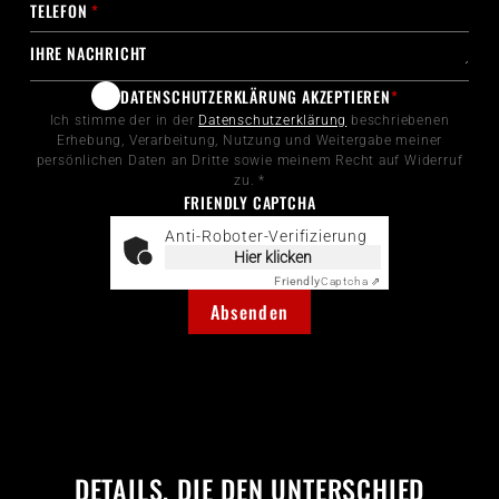
TELEFON
*
IHRE NACHRICHT
DATENSCHUTZERKLÄRUNG AKZEPTIEREN
*
Ich stimme der in der
Datenschutzerklärung
beschriebenen
Erhebung, Verarbeitung, Nutzung und Weitergabe meiner
persönlichen Daten an Dritte sowie meinem Recht auf Widerruf
zu. *
FRIENDLY CAPTCHA
Anti-Roboter-Verifizierung
Hier klicken
Friendly
Captcha ⇗
Absenden
DETAILS, DIE DEN UNTERSCHIED