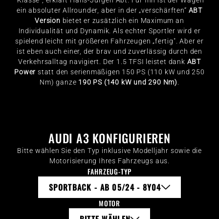
"Klasse“, erklärt Hans-Jürgen Abt. Für Ihn ist der Wagen
ein absoluter Allrounder, aber in der „verschärften“
ABT
Version
bietet er zusätzlich ein Maximum an
Individualität und Dynamik. Als echter Sportler wird er
spielend leicht mit größeren Fahrzeugen „fertig". Aber er
ist eben auch einer, der brav und zuverlässig durch den
Verkehrsalltag navigiert. Der 1.5 TFSI leistet dank
ABT
Power
statt den serienmäßigen 150 PS (110 kW und 250
Nm) ganze
190 PS
(140 kW und 290 Nm)
.
AUDI A3 KONFIGURIEREN
Bitte wählen Sie den Typ inklusive Modelljahr sowie die
Motorisierung Ihres Fahrzeugs aus.
FAHRZEUG-TYP
SPORTBACK - AB 05/24 - 8Y04
MOTOR