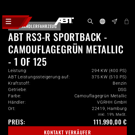
HÄNDLERFAHRZEUG
ABT RS3-R SPORTBACK -
CAMOUFLAGEGRÜN METALLIC
- 1 OF 125
Leistung:
294 KW (400 PS)
ABT Leistungssteigerung auf:
375 KW (510 PS)
Kraftstoff:
Benzin
Getriebe:
DSG
Farbe:
Camouflagegrün Metallic
Händler:
VGRHH GmbH
Ort:
22419, Hamburg
inkl. 19% MwSt.
PREIS:
111.990,00 €
KONTAKT VERKÄUFER