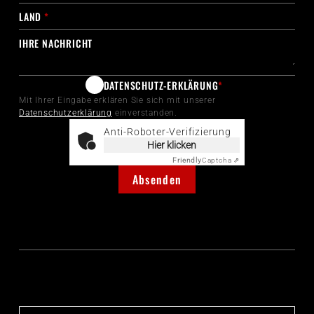
LAND
*
IHRE NACHRICHT
DATENSCHUTZ-ERKLÄRUNG
*
Mit Ihrer Eingabe erklären Sie sich mit unserer
Datenschutzerklärung
einverstanden.
Anti-Roboter-Verifizierung
Hier klicken
Friendly
Captcha ⇗
Absenden