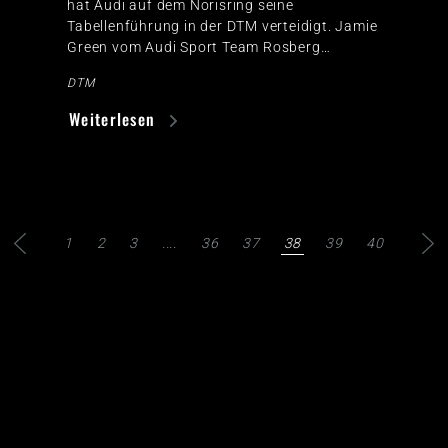
hat Audi auf dem Norisring seine
Tabellenführung in der DTM verteidigt. Jamie
Green vom Audi Sport Team Rosberg…
DTM
Weiterlesen
1
2
3
....
36
37
38
39
40