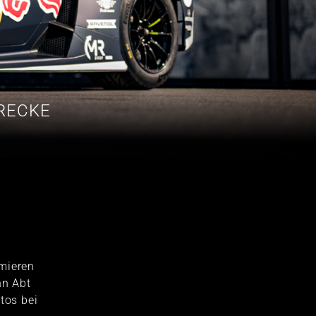
RECKE
imieren
nn Abt
tos bei