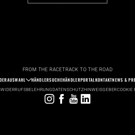
FROM THE RACETRACK TO THE ROAD
DERAUSWAHL
HÄNDLERSUCHE
HÄNDLERPORTAL
KONTAKT
NEWS & PR
B
WIDERRUFSBELEHRUNG
DATENSCHUTZ
HINWEISGEBER
COOKIE