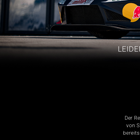
LEID
Der Re
von S
bereit