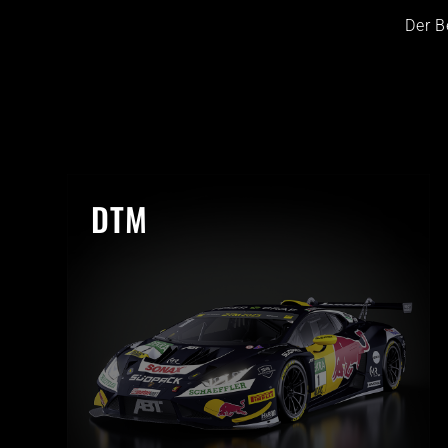
Der B
DTM